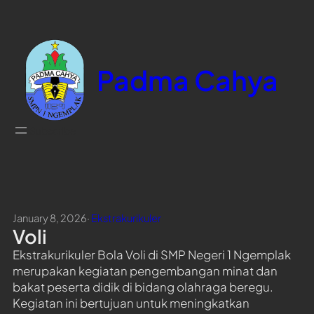
Skip
to
content
Padma Cahya
Subscribe
January 8, 2026
·
Ekstrakurikuler
Voli
Ekstrakurikuler Bola Voli di SMP Negeri 1 Ngemplak
merupakan kegiatan pengembangan minat dan
bakat peserta didik di bidang olahraga beregu.
Kegiatan ini bertujuan untuk meningkatkan