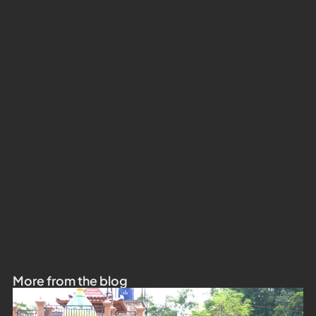
More from the blog