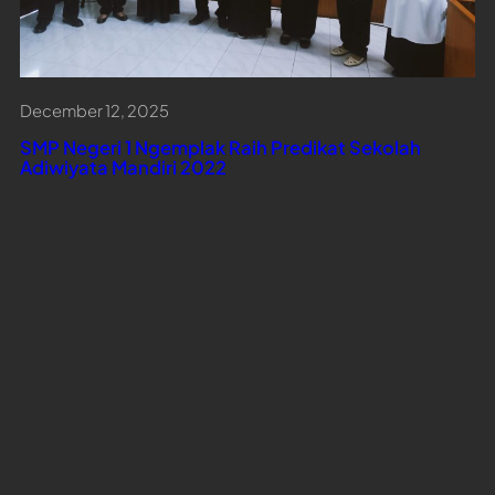
December 12, 2025
SMP Negeri 1 Ngemplak Raih Predikat Sekolah
Adiwiyata Mandiri 2022