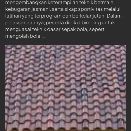
mengembangkan keterampilan teknik bermain,
kebugaran jasmani, serta sikap sportivitas melalui
latihan yang terprogram dan berkelanjutan. Dalam
pelaksanaannya, peserta didik dibimbing untuk
menguasai teknik dasar sepak bola, seperti
mengolah bola,…