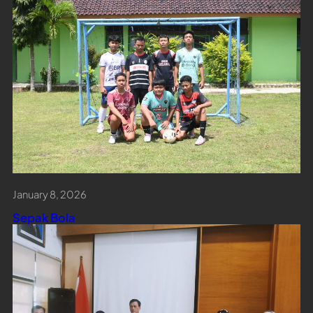
January 8, 2026
Sepak Bola