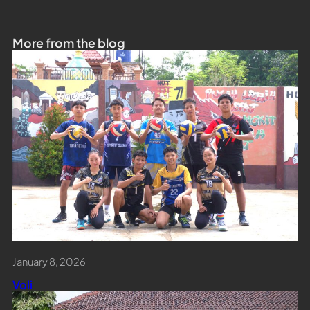
More from the blog
January 8, 2026
Voli