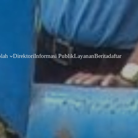
olah
Direktori
Informasi Publik
Layanan
Berita
daftar