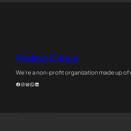
Padma Cahya
We're a non-profit organization made up of
Facebook
Instagram
WordPress
WhatsApp
LinkedIn
Designed with WordPress