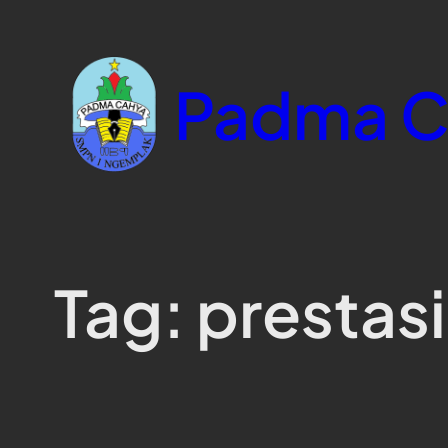
Skip
to
content
Padma C
Tag:
prestasi