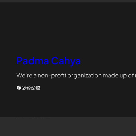
Padma Cahya
We're a non-profit organization made up of
Facebook
Instagram
WordPress
WhatsApp
LinkedIn
Designed with WordPress