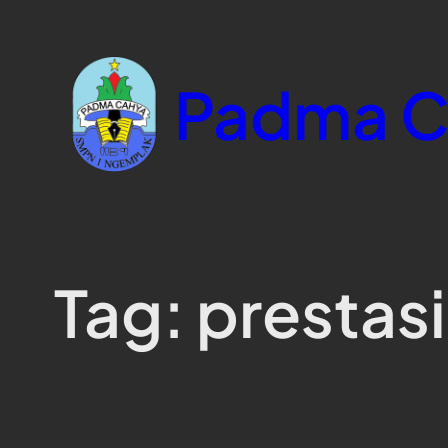
Skip
to
content
Padma C
Tag:
prestasi